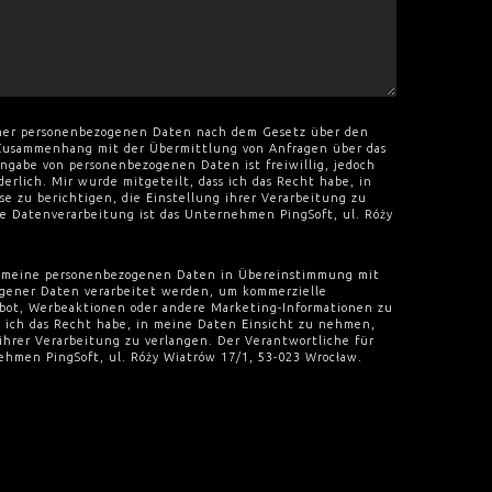
iner personenbezogenen Daten nach dem Gesetz über den
Zusammenhang mit der Übermittlung von Anfragen über das
ngabe von personenbezogenen Daten ist freiwillig, jedoch
derlich. Mir wurde mitgeteilt, dass ich das Recht habe, in
e zu berichtigen, die Einstellung ihrer Verarbeitung zu
ie Datenverarbeitung ist das Unternehmen PingSoft, ul. Róży
ss meine personenbezogenen Daten in Übereinstimmung mit
gener Daten verarbeitet werden, um kommerzielle
ebot, Werbeaktionen oder andere Marketing-Informationen zu
s ich das Recht habe, in meine Daten Einsicht zu nehmen,
 ihrer Verarbeitung zu verlangen. Der Verantwortliche für
ehmen PingSoft, ul. Róży Wiatrów 17/1, 53-023 Wrocław.